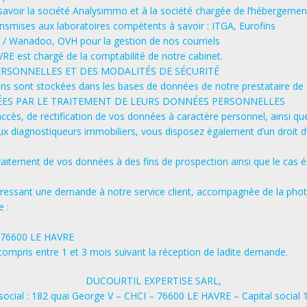
 à savoir la société Analysimmo et à la société chargée de l’hébergeme
ansmises aux laboratoires compétents à savoir : ITGA, Eurofins
e / Wanadoo, OVH pour la gestion de nos courriels
 est chargé de la comptabilité de notre cabinet.
ERSONNELLES ET DES MODALITÉS DE SÉCURITÉ
ns sont stockées dans les bases de données de notre prestataire de
ÉES PAR LE TRAITEMENT DE LEURS DONNÉES PERSONNELLES
cès, de rectification de vos données à caractère personnel, ainsi que 
ux diagnostiqueurs immobiliers, vous disposez également d’un droit d
aitement de vos données à des fins de prospection ainsi que le cas é
ssant une demande à notre service client, accompagnée de la photocop
e :
I- 76600 LE HAVRE
ompris entre 1 et 3 mois suivant la réception de ladite demande.
DUCOURTIL EXPERTISE SARL,
social : 182 quai George V – CHCI – 76600 LE HAVRE – Capital social