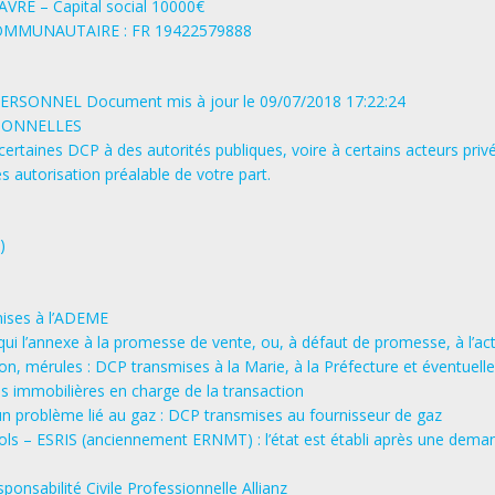
AVRE – Capital social 10000€
COMMUNAUTAIRE : FR 19422579888
ONNEL Document mis à jour le 09/07/2018 17:22:24
RSONNELLES
ertaines DCP à des autorités publiques, voire à certains acteurs priv
 autorisation préalable de votre part.
)
smises à l’ADEME
qui l’annexe à la promesse de vente, ou, à défaut de promesse, à l’a
on, mérules : DCP transmises à la Marie, à la Préfecture et éventuell
s immobilières en charge de la transaction
n problème lié au gaz : DCP transmises au fournisseur de gaz
Sols – ESRIS (anciennement ERNMT) : l’état est établi après une deman
nsabilité C​ivile ​P​rofessionnelle Allianz