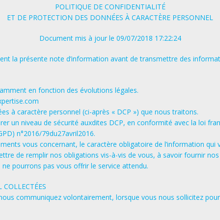
POLITIQUE DE CONFIDENTIALITÉ
ET DE PROTECTION DES DONNÉES À CARACTÈRE PERSONNEL
Document mis à jour le 09/07/2018 17:22:24
ement la présente note d’information avant de transmettre des infor
mment en fonction des évolutions légales.
xpertise.com
à caractère personnel (ci-après « ​DCP​ ») que nous traitons.
er un niveau de sécurité auxdites ​DCP​, en conformité avec la loi fran
PD)​ n°2016/79du27avril2016.
ents vous concernant, le caractère obligatoire de l’information qui 
tre de remplir nos obligations vis-à-vis de vous, à savoir fournir nos
e pourrons pas vous offrir le service attendu.
L COLLECTÉES
ous communiquez volontairement, lorsque vous nous sollicitez pour 