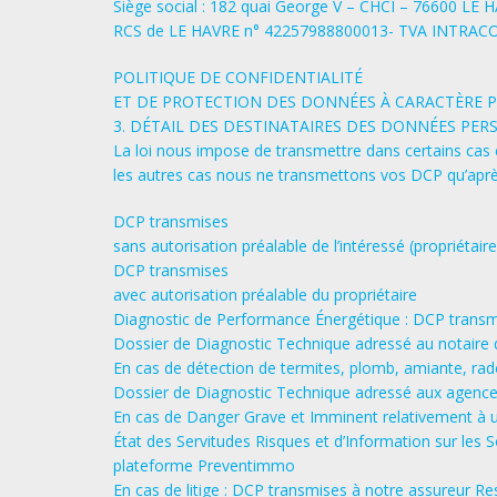
Siège social : 182 quai George V – CHCI – 76600 LE H
RCS de LE HAVRE n° 42257988800013- TVA INTRA
POLITIQUE DE CONFIDENTIALITÉ
ET DE PROTECTION DES DONNÉES À CARACTÈRE PERS
3. DÉTAIL DES DESTINATAIRES DES DONNÉES PE
La loi nous impose de transmettre dans certains cas c
les autres cas nous ne transmettons vos DCP qu’après
DCP transmises
sans autorisation préalable de l’intéressé (propriétaire
DCP transmises
avec autorisation préalable du propriétaire
D​iagnostic de ​P​erformance ​É​nergétique : DCP tran
Dossier de Diagnostic Technique​ ​adressé au notaire 
En cas de détection de termites, plomb, amiante, rad
Dossier de Diagnostic Technique​ ​adressé aux agence
En cas de Danger Grave et Imminent relativement à u
État des Servitudes Risques et d’Information sur les 
plateforme Preventimmo
En cas de litige : DCP transmises à notre assureur Respo