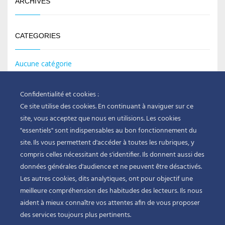
ARCHIVES
CATEGORIES
Aucune catégorie
MÉTA
Confidentialité et cookies :
Ce site utilise des cookies. En continuant à naviguer sur ce
site, vous acceptez que nous en utilisions. Les cookies
Connexion
"essentiels" sont indispensables au bon fonctionnement du
Flux des publications
site. Ils vous permettent d'accéder à toutes les rubriques, y
Flux des commentaires
compris celles nécessitant de s'identifier. Ils donnent aussi des
données générales d'audience et ne peuvent être désactivés.
Site de WordPress-FR
Les autres cookies, dits analytiques, ont pour objectif une
meilleure compréhension des habitudes des lecteurs. Ils nous
aident à mieux connaître vos attentes afin de vous proposer
des services toujours plus pertinents.